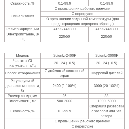
Скважность, %
0.1-99.9
0.1-99.9
О превышении рабочего времени
О перегрузке
Сигнализация
О превышении заданной температуры (для
предотвращения перегрева образца)
Размер корпуса, мм
416×244×300
416×244×300
Электропитание, В/
220/50
220/50
Гц
Модель
Scientz-2400F
Scientz-3000F
Частота УЗ
20 - 24 (±0.5)
20 - 24 (±0.5)
излучателя, кГц
7-дюймовый сенсорный
Способ отображения
Цифровой дисплей
экран
Регулируемый
диапазон мощности,
2400 (1-100%)
3000 (20-100%)
Вт
Размер зонда, мм
25
38
Вместимость, мл
500-2000
1000 -5000
Операция развертки
Скважность, %
0.1-99.9
с зазором или без
зазора
О превышении рабочего времени
О перегрузке