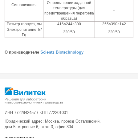
О превышении заданной
Сигнализация
температуры (для
-
предотвращения перегрева
образца)
Размер корпуса, мм
416×244×300
355×390×142
Электропитание, В/
220/50
220/50
Гц
О производителе
Scientz Biotechnology
Решения для лабораторий
и высокотехнологичных производств
ИНН 7722842457 / КПП 772201001
Юридический адрес: Москва, проезд Остаповский,
дом 5, строение 6, этаж 3, офис 304