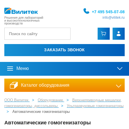
+7 495 545-07-08
info@vilitek.ru
Решения для лабораторий
и высокотехнологичных
производств
ЗАКАЗАТЬ ЗВОНОК
Меню
Каталог оборудования
ООО Вилитек
>
Оборудование
>
Верхнеприводные мешалки,
гомогенизаторы, диссольверы
>
Ультразвуковые гомогенизаторы
>
Автоматические гомогенизаторы
Автоматические гомогенизаторы