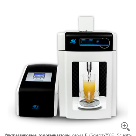
Ультразвуковые гомогенизаторы
серии F (Scientz-750F, Scientz-