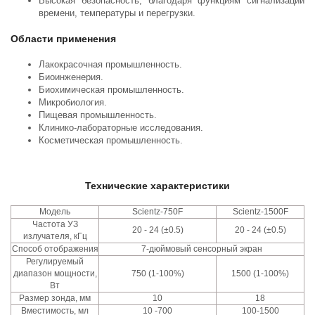
Высокая безопасность, благодаря функциям сигнализации
времени, температуры и перегрузки.
Области применения
Лакокрасочная промышленность.
Биоинженерия.
Биохимическая промышленность.
Микробиология.
Пищевая промышленность.
Клинико-лабораторные исследования.
Косметическая промышленность.
Технические характеристики
Модель
Scientz-750F
Scientz-1500F
Частота УЗ
20 - 24 (±0.5)
20 - 24 (±0.5)
излучателя, кГц
Способ отображения
7-дюймовый сенсорный экран
Регулируемый
диапазон мощности,
750 (1-100%)
1500 (1-100%)
Вт
Размер зонда, мм
10
18
Вместимость, мл
10 -700
100-1500