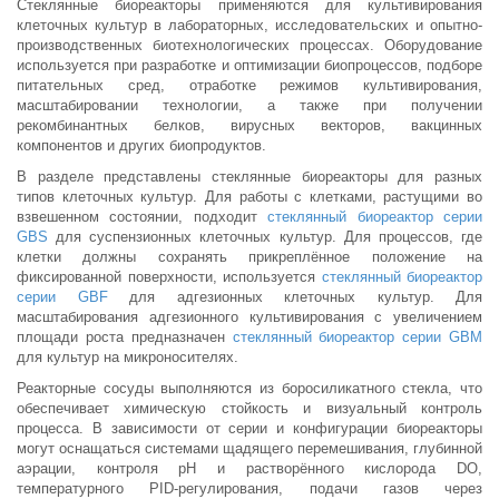
Стеклянные биореакторы применяются для культивирования
клеточных культур в лабораторных, исследовательских и опытно-
производственных биотехнологических процессах. Оборудование
используется при разработке и оптимизации биопроцессов, подборе
питательных сред, отработке режимов культивирования,
масштабировании технологии, а также при получении
рекомбинантных белков, вирусных векторов, вакцинных
компонентов и других биопродуктов.
В разделе представлены стеклянные биореакторы для разных
типов клеточных культур. Для работы с клетками, растущими во
взвешенном состоянии, подходит
стеклянный биореактор серии
GBS
для суспензионных клеточных культур. Для процессов, где
клетки должны сохранять прикреплённое положение на
фиксированной поверхности, используется
стеклянный биореактор
серии GBF
для адгезионных клеточных культур. Для
масштабирования адгезионного культивирования с увеличением
площади роста предназначен
стеклянный биореактор серии GBM
для культур на микроносителях.
Реакторные сосуды выполняются из боросиликатного стекла, что
обеспечивает химическую стойкость и визуальный контроль
процесса. В зависимости от серии и конфигурации биореакторы
могут оснащаться системами щадящего перемешивания, глубинной
аэрации, контроля pH и растворённого кислорода DO,
температурного PID-регулирования, подачи газов через