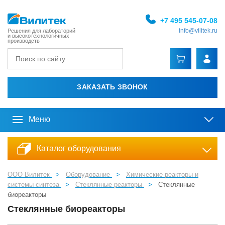
+7 495 545-07-08
info@vilitek.ru
Решения для лабораторий
и высокотехнологичных
производств
ЗАКАЗАТЬ ЗВОНОК
Меню
Каталог оборудования
ООО Вилитек
>
Оборудование
>
Химические реакторы и
системы синтеза
>
Стеклянные реакторы
>
Стеклянные
биореакторы
Стеклянные биореакторы