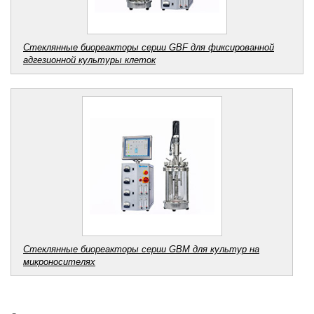
Стеклянные биореакторы серии GBF для фиксированной
адгезионной культуры клеток
Стеклянные биореакторы серии GBM для культур на
микроносителях