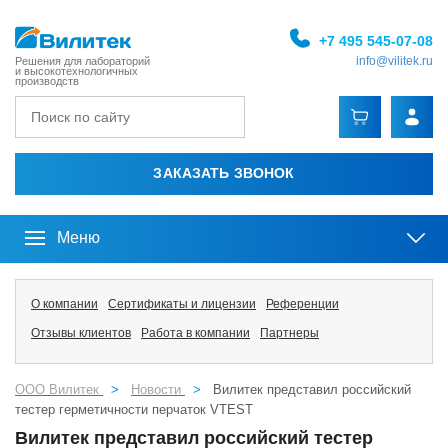
+7 495 545-07-08
info@vilitek.ru
Решения для лабораторий
и высокотехнологичных
производств
ЗАКАЗАТЬ ЗВОНОК
Меню
О компании
Сертификаты и лицензии
Референции
Отзывы клиентов
Работа в компании
Партнеры
ООО Вилитек
>
Новости
>
Вилитек представил российский
тестер герметичности перчаток VTEST
Вилитек представил российский тестер