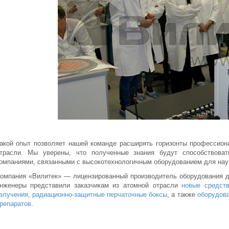
акой опыт позволяет нашей команде расширять горизонты профессион
трасли. Мы уверены, что полученные знания будут способствова
омпаниями, связанными с высокотехнологичным оборудованием для нау
омпания «Вилитек» — лицензированный производитель оборудования д
нженеры представили заказчикам из атомной отрасли
новые средст
злучения
,
радиационно-защитные перчаточные боксы
, а также
оборудов
репаратов
.