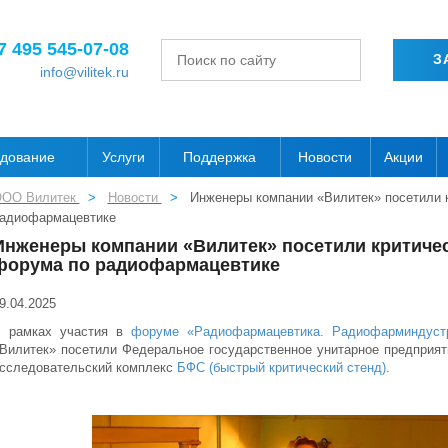
7 495 545-07-08
З
info@vilitek.ru
дование
Услуги
Поддержка
Новости
Акции
ОО Вилитек
>
Новости
>
Инженеры компании «Вилитек» посетили 
адиофармацевтике
Инженеры компании «Вилитек» посетили критичес
форума по радиофармацевтике
9.04.2025
 рамках участия в
форуме «Радиофармацевтика. Радиофарминдуст
Вилитек» посетили Федеральное государственное унитарное предприят
сследовательский комплекс
БФС (быстрый критический стенд)
.