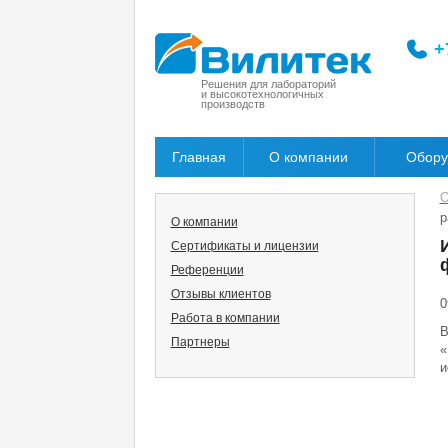
+
Решения для лабораторий
и высокотехнологичных
производств
Главная
О компании
Обору
О
р
О компании
Сертификаты и лицензии
Референции
Отзывы клиентов
0
Работа в компании
В
Партнеры
«
и